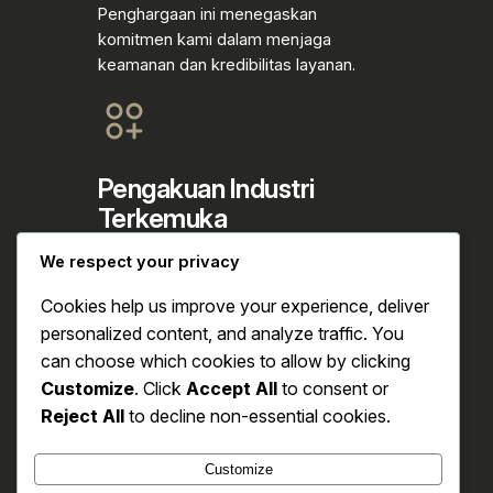
Penghargaan ini menegaskan
komitmen kami dalam menjaga
keamanan dan kredibilitas layanan.
Pengakuan Industri
Terkemuka
We respect your privacy
Pengakuan ini mencerminkan reputasi
kami yang solid dan pengaruh positif
Cookies help us improve your experience, deliver
dalam dunia otomotif.
personalized content, and analyze traffic. You
can choose which cookies to allow by clicking
Customize
. Click
Accept All
to consent or
Reject All
to decline non-essential cookies.
Customize